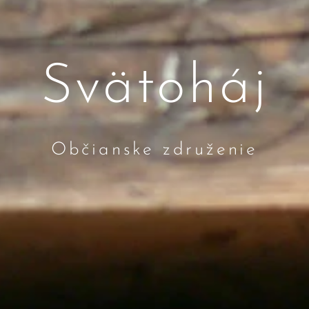
Svätoháj
Občianske združenie