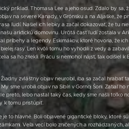
cký príklad. Thomasa Lee a jeho osud. Zdalo by sa, ž
 objav na severe Kanady, v Grónsku a na Aljaške, že pr
a rasa ľudí. Našiel ich lebky a začal dokazovať, že tu nie
 našu arktickú domovinu. Určitá časť ľudí zostala v Ar
zal príbehy a legendy Eskimákov, ktoré hovoria, že ic
bielej rasy. Len kvôli tomu ho vyhodili z vedy a zabavi
telia sa ho zriekli. Prácu si nemohol nájsť, tak odišiel
 Žiadny zvláštny objav neurobil, iba sa začal hrabať 
 sme urobili objav na Sibíri v Gornoj Šorii. Zatiaľ ho n
ale preto, lebo nastal taký čas, kedy sme našli toľko n
y k tomu pristúpiť.
ie je to hlavné. Boli objavené gigantické bloky, ktoré 
mkami. Veľa vecí bolo zničených a rozhádzaných, ale