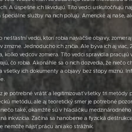
ách. A úspešne ich likvidujú. Títo vedci uskutočňujú naj
a špeciálne služby na nich poľujú. Americké aj naše, 
o nešťastní vedci, ktorí robia najväčšie objavy, zomier
 zmizne. Jednoducho ich zničia. Ale býva ich aj viac, 
ika, koľko vedcov zomiera. Títo vedci spravidla pracujú 
ajú, čo robia. Akonáhle sa o nich dozvedia, že niečo 
a všetky ich dokumenty a objavy bez stopy miznú. In
e.
z je potrebné vrátiť a legitimizovať všetky tri metódy 
kú metódu, ale aj teoretický smer je potrebné pozor
a niečo také, okamžite sú v hľadáčiku medzinárodného
ná inkvizícia. Začína sa hanobenie a fyzická deštrukci
e nemôže nájsť prácu ani ako strážnik.