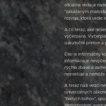
oficiálna veda je ria
"zakázaným znalosti
rozvoja, ktorá vedie 
A čo teraz, aké rieš
vyčerpaná. Vyčerpala 
uskutočnil prelom a p
Éter je informačný k
informácia je nevyčer
rýchlo zbavili a zameni
neexistuje a nemôže b
A teraz naši vedci n
univerzálnych zákono
"bielych bohov", spu
Mimochodom, existuje