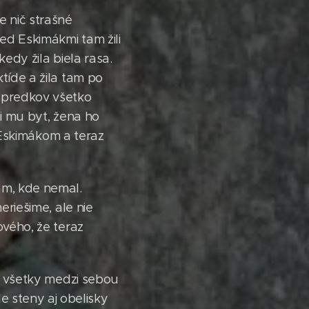
e nič strašné
ed Eskimákmi tam žili
kedy žila biela rasa.
ktíde a žila tam po
h predkov všetko
li mu byt, žena ho
 k Eskimákom a teraz
tam, kde nemal.
eriešime, ale nie
ového, že teraz
sú všetky medzi sebou
 steny aj obelisky