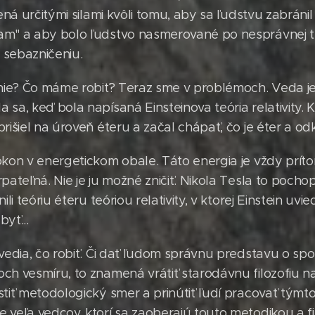
dená určitými silami kvôli tomu, aby sa ľudstvu zabráni
am" a aby bolo ľudstvo nasmerované po nesprávnej t
k sebazničeniu.
enie? Čo máme robiť? Teraz sme v problémoch. Veda j
sa, keď bola napísaná Einsteinova teória relativity. 
rišiel na úroveň éteru a začal chápať, čo je éter a odk
okon v energetickom obale. Táto energia je vždy prí
pateľná. Nie je ju možné zničiť. Nikola Tesla to pochop
li teóriu éteru teóriou relativity, v ktorej Einstein uvie
yť...
evedia, čo robiť. Či dať ľudom správnu predstavu o sp
ch vesmíru, to znamená vrátiť starodávnu filozofiu n
stiť metodologický smer a prinútiť ľudí pracovať tým
 veľa vedcov, ktorí sa zaoberajú touto metodikou a f