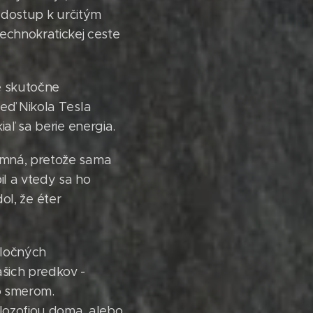
l dostup k určitým
echnokratickej ceste
e skutočne
Keď Nikola Tesla
iaľ sa berie energia.
tomná, pretože sama
il a vtedy sa ho
dol, že éter
oločných
ašich predkov -
to smerom.
ilozofiou doma, alebo