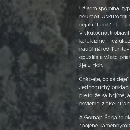
Už som spomínal typi
neurobil. Uskutočnil
nejakí "Tuniti" - biel
V skutočnosti objavil
kataklizme. Tiež uká
naučil národ Tunitov 
opustila a všetci pria
žije u nich.
Chápete, čo sa deje?
Jednoduchý príklad. My
preto, že sa bojíme, 
nevieme, z akej stran
A Gornaja Šorija to n
spojené kamennými zá