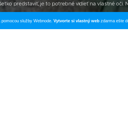
všetko predstaviť, je to potrebné vidieť na vlastné oči. 
ná pomocou služby Webnode.
Vytvorte si vlastný web
zdarma ešte d
 Volá mi jeden môj priateľ z Nemecka, na ktorého sa n
, ktorý napísal veľa kníh, že on ma varuje. "Varujte Geo
nemal. Nemusí dlho žiť. Vatikánu sa nepáčilo, čo tam u
nu do toho, že sme preliezli Gornu Šoriju a urobili sm
trola nad novými objavmi..
 skupina pod dohľadom, nielen nám neustále kladú pali
odní vedci. Napríklad Richard Thomson, Michael Cremo
o sú Američania, ktorí odhaľujú machinácie NASA vo 
a je dôveryhodná a všetci sú vystavení silnému tlaku 
 Rusku sme ďaleko od toho všetkého. Ale prišiel k n
ášal v ruštine študentom na Univerzite v Tjumeni. Po
eného odtlačku podošvy obuvi človeka starú 70 milió