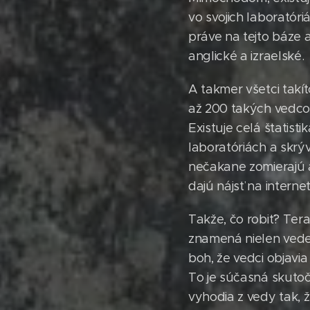
vo svojich laboratóri
práve na tejto báze 
anglické a izraelské.
A takmer všetci takít
až 200 takých vedcov
Existuje celá štatist
laboratóriách a skrýv
nečakane zomierajú 
dajú nájsť na internet
Takže, čo robiť? Tera
znamená nielen vedec
boh, že vedci objavi
To je súčasná skutoč
vyhodia z vedy tak, ž