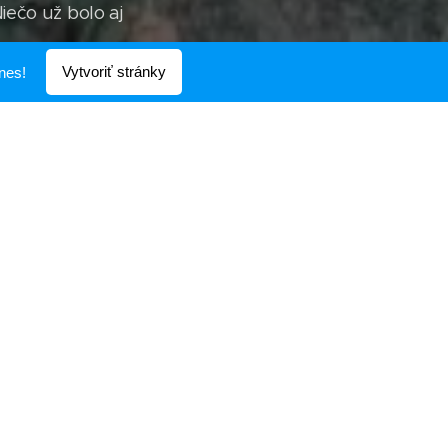
Niečo už bolo aj
Vytvoriť stránky
nes!
akontaktoval Erich
rgija Sidorova, lebo
robili." Čo s tým má
e objavy? Chápete, čo
ce do kolies. Sú aj
 a celá skupina
vzťahu k Marsu a
zo všetkých strán.
ám do Tjumenu tento
vedal jednu frázu a
nov rokov. A nápis