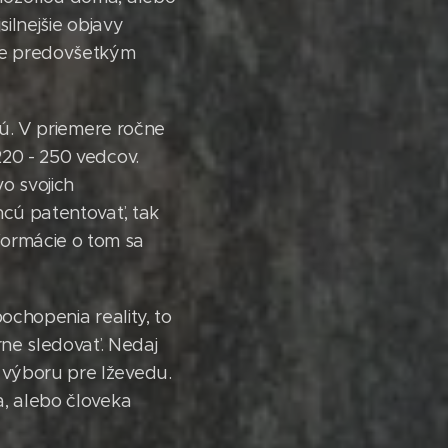
silnejšie objavy
ale predovšetkým
ajú. V priemere ročne
220 - 250 vedcov.
vo svojich
chcú patentovať, tak
formácie o tom sa
pochopenia reality, to
ne sledovať. Nedaj
 výboru pre lževedu.
a, alebo človeka