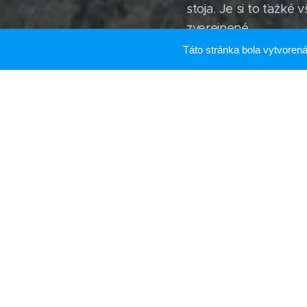
stoja. Je si to ťažké 
zverejnené.
Táto stránka bola vytvore
Ale čo je zaujímavé?
von Daniken, Švajčiar
zaliezol tam, kde by 
Vatikán? Čo je Vatiká
sa tu deje? Taká kon
Teraz je nielen naša
iní čestní a dôveryh
vedcov okolo nich. T
Mesiacu. Táto skupin
Zdalo by sa, že my v
Michael Cremo, predn
ukázal fotku skamen