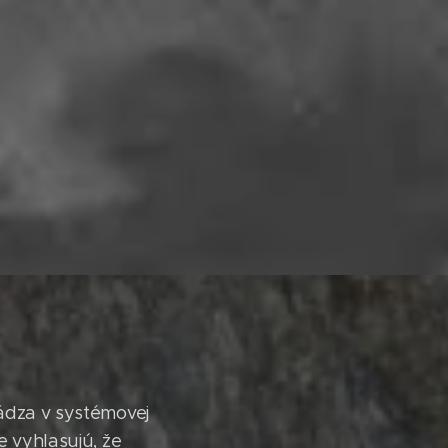
hádza v systémovej
e vyhlasujú, že