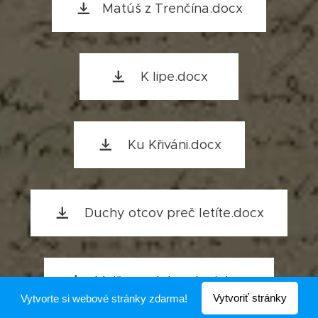
Matúš z Trenčína.docx
K lipe.docx
Ku Křiváni.docx
Duchy otcov preč letíte.docx
Majže sa dobre, kraj.docx
Vytvoriť stránky
Vytvorte si webové stránky zdarma!