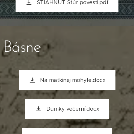
STIAHNUŤ Štúr povesti.pdf
Básne
Na matkinej mohyle.docx
Dumky večerní.docx